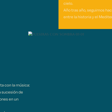
cielo.
Año tras año, seguimos hac
entre la historia y el Medit
a con la música:
a sucesión de
ones en un