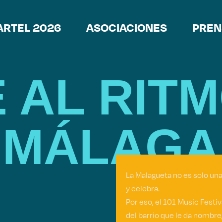
ARTEL 2026
ASOCIACIONES
PREN
 AL RIT
MÁLAGA
La Malagueta no es solo una
y celebra.
Por eso, el 101 Music Festi
del barrio que le da nombre