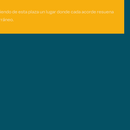
iendo de esta plaza un lugar donde cada acorde resuena
erráneo.